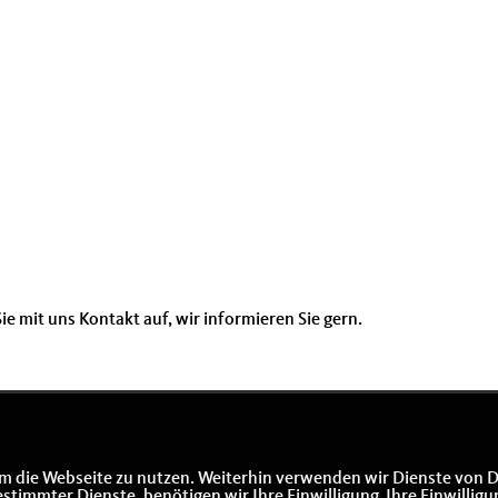
Erster Schnee 2
immern
Aktion Dreiköni
er ehemaligen
Jahreswechsel
ie mit uns Kontakt auf, wir informieren Sie gern.
m die Webseite zu nutzen. Weiterhin verwenden wir Dienste von D
immter Dienste, benötigen wir Ihre Einwilligung. Ihre Einwilligu