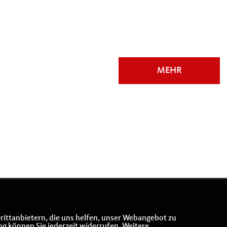
025
gssingen 2025
MEHR
rittanbietern, die uns helfen, unser Webangebot zu
ng können Sie jederzeit widerrufen. Weitere