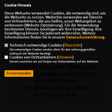
Cookie Hinweis
Mark Pullmann
Diese Webseite verwendet Cookies, die notwendig sind, um
die Webseite zu nutzen. Weiterhin verwenden wir Dienste
Johannes Ohl Straße 63
von Drittanbietern, die uns helfen, unser Webangebot zu
64846 Groß-Zimmern
verbessern (Website-Optmierung). Für die Verwendung
bestimmter Dienste, benötigen wir Ihre Einwilligung. Ihre
Einwilligung können Sie jederzeit widerrufen. Weitere
Telefon: 0179 32 41 888
Informationen finden Sie in unserer
Datenschutzerklärung
.
E-Mail:
mark.pullmann@outlook.de
Technisch notwendige Cookies (
Übersicht
)
Die notwendigen Cookies werden allein für den ordnungsgemäßen
Gebrauch der Webseite benötigt.
Cookies von Drittanbietern (
Hinweis
)
Derzeit verzichten wir auf Scripte von Drittanbietern auf der Webseite.
WIR FREUEN UNS ÜBER IHRE
Einverstanden
FRAGEN, ANREGUNGEN UND
KOMMENTARE.
WIE KÖNNEN WIR IHNEN
WEITERHELFEN?