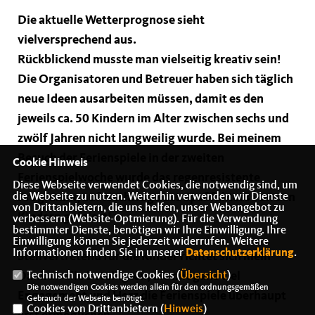
Die aktuelle Wetterprognose sieht
vielversprechend aus.
Rückblickend musste man vielseitig kreativ sein!
Die Organisatoren und Betreuer haben sich täglich
neue Ideen ausarbeiten müssen, damit es den
jeweils ca. 50 Kindern im Alter zwischen sechs und
zwölf Jahren nicht langweilig wurde. Bei meinem
Besuch der Ferienspiele in der zweiten
Cookie Hinweis
Ferienspielwoche wurde das regenresistente
Diese Webseite verwendet Cookies, die notwendig sind, um
Programm, auf Nachfrage des Spaßfaktors von den
die Webseite zu nutzen. Weiterhin verwenden wir Dienste
von Drittanbietern, die uns helfen, unser Webangebot zu
Kindern gefeiert!
verbessern (Website-Optmierung). Für die Verwendung
bestimmter Dienste, benötigen wir Ihre Einwilligung. Ihre
Einwilligung können Sie jederzeit widerrufen. Weitere
Informationen finden Sie in unserer
Datenschutzerklärung
.
Stellvertretend für die Kinder richtet sich mein
Dank an alle Beteiligten, die mit ganz viel
Technisch notwendige Cookies (
Übersicht
)
Die notwendigen Cookies werden allein für den ordnungsgemäßen
Engagement und Herz die Ferienspiele überhaupt
Gebrauch der Webseite benötigt.
Cookies von Drittanbietern (
Hinweis
)